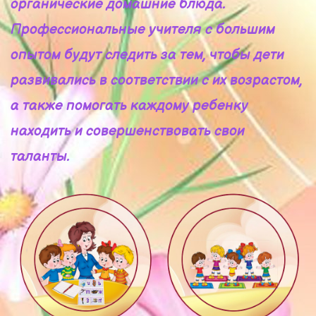
органические домашние блюда.
Профессиональные учителя с большим
опытом будут следить за тем, чтобы дети
развивались в соответствии с их возрастом,
а также помогать каждому ребенку
находить и совершенствовать свои
таланты.