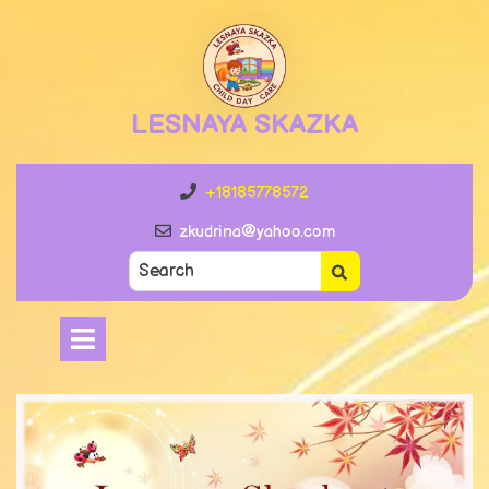
Skip
to
content
LESNAYA SKAZKA
+18185778572
+18185778572
zkudrina@yahoo.com
zkudrina@yahoo.com
Search
for:
Open
Menu